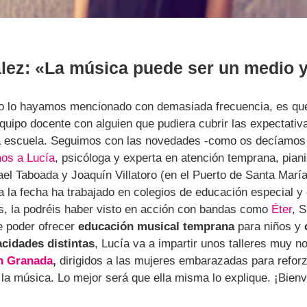
lez: «La música puede ser un medio y
no lo hayamos mencionado con demasiada frecuencia, es qu
quipo docente con alguien que pudiera cubrir las expectativa
 escuela. Seguimos con las novedades -como os decíamos e
os a Lucía
, psicóloga y experta en atención temprana, pian
el Taboada y Joaquín Villatoro (en el Puerto de Santa María
a la fecha ha trabajado en colegios de educación especial y
, la podréis haber visto en acción con bandas como
Éter
, 
 poder ofrecer
educación musical temprana
para niños y
cidades distintas
, Lucía va a impartir unos talleres muy 
n Granada
,
dirigidos a las mujeres embarazadas para refor
 la música. Lo mejor será que ella misma lo explique. ¡Bienve