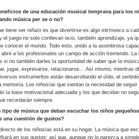
eneficios de una educación musical temprana para los n
ando música per se o no?
e tiene ser niña/o es que divertirse es algo intrínseco a cad
 y el juego no solo conllevan ocio, también aprendizaje, ya 
de conocer el mundo. Todo esto, unido a la asombrosa capac
 abre a los profesionales un campo de acción tremendo. La i
 si no también darles la oportunidad de saber que la música
r, jugar, expresarse, relacionarse… Así mismo, mientras di
versos instrumentos están desarrollando el oído, el sentido
a memoria. Los niños/as que sientan la necesidad de seguir
n la base motivacional adecuada y los que decidan no segui
que recordarán siempre.
 tipo de música que deban escuchar los niños pequeños
 una cuestión de gustos?
 directo de los niños/as está en su hogar. La música que e
fluirá en sus gustos; así que, aunque no lo parezca a simpl