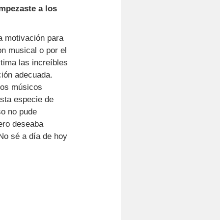
empezaste a los
la motivación para
n musical o por el
tima las increíbles
ción adecuada.
hos músicos
sta especie de
so no pude
pero deseaba
No sé a día de hoy