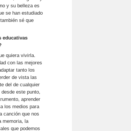
no y su belleza es
ue se han estudiado
o también sé que
s educativas
?
 quiera vivirla.
dad con las mejores
daptar tanto los
rder de vista las
te del de cualquier
r desde este punto,
strumento, aprender
ma los medios para
na canción que nos
a memoria, la
erales que podemos