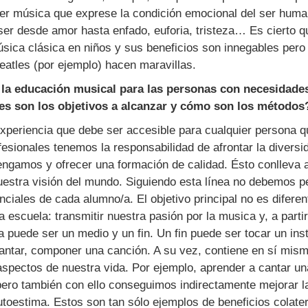
ier música que exprese la condición emocional del ser huma
ser desde amor hasta enfado, euforia, tristeza… Es cierto q
úsica clásica en niños y sus beneficios son innegables per
eatles (por ejemplo) hacen maravillas.
la educación musical para las personas con necesidade
es son los objetivos a alcanzar y cómo son los métodos
periencia que debe ser accesible para cualquier persona que
sionales tenemos la responsabilidad de afrontar la diversi
ngamos y ofrecer una formación de calidad. Ésto conlleva a
estra visión del mundo. Siguiendo esta línea no debemos pe
ciales de cada alumno/a. El objetivo principal no es diferen
a escuela: transmitir nuestra pasión por la musica y, a parti
a puede ser un medio y un fin. Un fin puede ser tocar un in
cantar, componer una canción. A su vez, contiene en sí mis
aspectos de nuestra vida. Por ejemplo, aprender a cantar u
pero también con ello conseguimos indirectamente mejorar l
utoestima. Estos son tan sólo ejemplos de beneficios colat