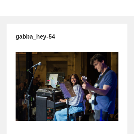
Toggle
navigation
gabba_hey-54