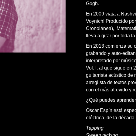
Gogh.
En 2009 viaja a Nashvil
Voynich! Producido por
Cronolánea), ‘Matematic
lleva a girar por toda l
En 2013 comienza su c
grabando y auto-editan
interpretado por músic
Vol. I, al que sigue en 
guitarrista acústico de
arreglista de textos prov
con el más atrevido y r
¿Qué puedes aprender
Óscar Espín está especi
eléctrica, de la década
Tapping
Sweep picking