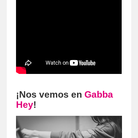
¡Nos vemos en
Gabba
Hey
!