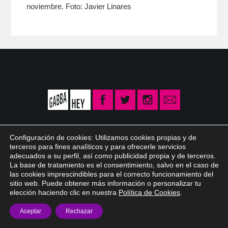
noviembre. Foto: Javier Linares
Configuración de cookies: Utilizamos cookies propias y de
terceros para fines analíticos y para ofrecerle servicios
adecuados a su perfil, así como publicidad propia y de terceros.
© 2026 Gabba Hey /
info@gabbahey.es
/
Aviso legal
/
Política de privacidad
La base de tratamiento es el consentimiento, salvo en el caso de
/
Política de Cookies
las cookies imprescindibles para el correcto funcionamiento del
sitio web. Puede obtener más información o personalizar tu
elección haciendo clic en nuestra
Política de Cookies
.
Aceptar
Rechazar