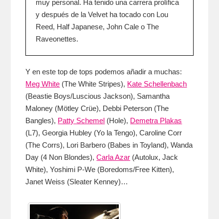
muy personal. Ha tenido una carrera prolífica
y después de la Velvet ha tocado con Lou
Reed, Half Japanese, John Cale o The
Raveonettes.
Y en este top de tops podemos añadir a muchas:
Meg White
(The White Stripes),
Kate Schellenbach
(Beastie Boys/Luscious Jackson), Samantha
Maloney (Mötley Crüe), Debbi Peterson (The
Bangles),
Patty Schemel
(Hole),
Demetra Plakas
(L7), Georgia Hubley (Yo la Tengo), Caroline Corr
(The Corrs), Lori Barbero (Babes in Toyland), Wanda
Day (4 Non Blondes),
Carla Azar
(Autolux, Jack
White), Yoshimi P-We (Boredoms/Free Kitten),
Janet Weiss (Sleater Kenney)…