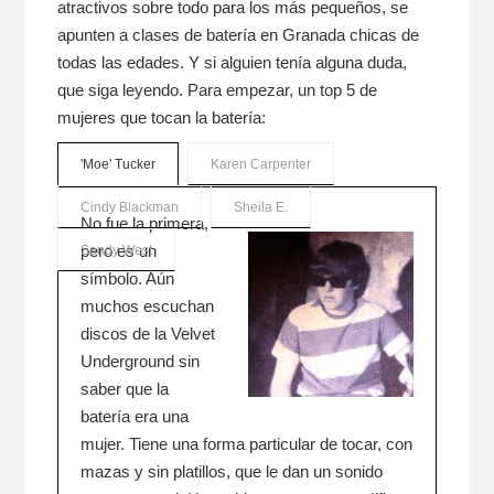
atractivos sobre todo para los más pequeños, se
apunten a clases de batería en Granada chicas de
todas las edades. Y si alguien tenía alguna duda,
que siga leyendo. Para empezar, un top 5 de
mujeres que tocan la batería:
'Moe' Tucker
Karen Carpenter
Cindy Blackman
Sheila E.
No fue la primera,
pero es un
Sandy West
símbolo. Aún
muchos escuchan
discos de la Velvet
Underground sin
saber que la
batería era una
mujer. Tiene una forma particular de tocar, con
mazas y sin platillos, que le dan un sonido