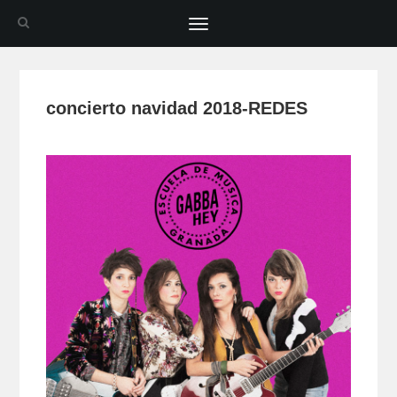
Toggle
navigation
concierto navidad 2018-REDES