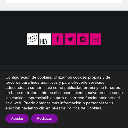
© 2026 Gabba Hey /
info@gabbahey.es
/
Aviso legal
/
Política de privacidad
Configuración de cookies: Utilizamos cookies propias y de
/
Política de Cookies
terceros para fines analíticos y para ofrecerle servicios
adecuados a su perfil, así como publicidad propia y de terceros.
La base de tratamiento es el consentimiento, salvo en el caso de
las cookies imprescindibles para el correcto funcionamiento del
sitio web. Puede obtener más información o personalizar tu
elección haciendo clic en nuestra
Política de Cookies
.
Aceptar
Rechazar