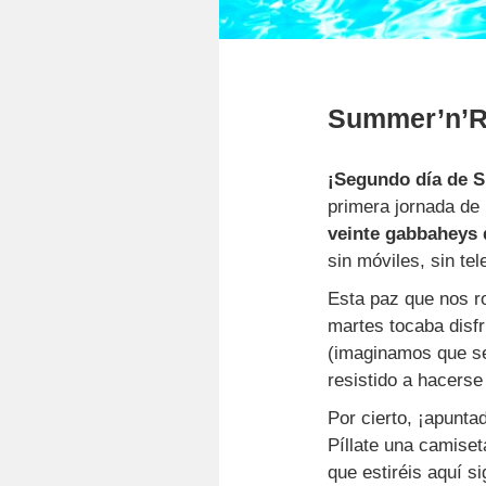
Summer’n’Ro
¡Segundo día de 
primera jornada de 
veinte gabbaheys 
sin móviles, sin te
Esta paz que nos r
martes tocaba disf
(imaginamos que se
resistido a hacerse 
Por cierto, ¡apunt
Píllate una camise
que estiréis aquí s