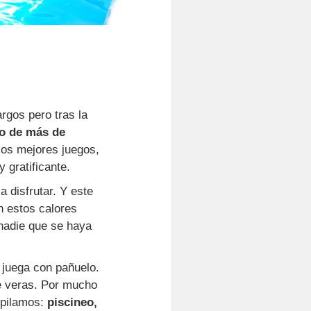
rgos pero tras la
do de más de
los mejores juegos,
 gratificante.
 disfrutar. Y este
n estos calores
nadie que se haya
 juega con pañuelo.
e veras. Por mucho
copilamos:
piscineo,