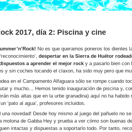
ck 2017, día 2: Piscina y cine
Summer’n’Rock!
No es que queramos poneros los dientes la
‘reconocimiento’,
despertar en la Sierra de Huétor rodea
dispuestos a aprender el mejor rock
y a pasarlo bien con 
les y sin coches tocando el claxon, ha sido muy pero que muy
odea en el Campamento Alfaguara sólo se rompe cuando toca
rutar y mucho… Hemos tenido inauguración de piscina y, co
rán más altas que en la urbe granadina) aquí no ha habido 
un ‘pato al agua’, profesores incluidos.
ad una novedad! Desde hoy mismo al juego del pañuelo no se
ta molona de Gabba Hey y prueba a ver cómo son buenas d
iguen intactas y dispuestas a soportarlo todo. Por tanto, re