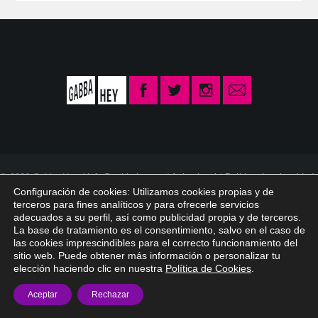
© 2026 Gabba Hey /
info@gabbahey.es
/
Aviso legal
/
Política de privacidad
/
Política de Cookies
Configuración de cookies: Utilizamos cookies propias y de
terceros para fines analíticos y para ofrecerle servicios
adecuados a su perfil, así como publicidad propia y de terceros.
La base de tratamiento es el consentimiento, salvo en el caso de
las cookies imprescindibles para el correcto funcionamiento del
sitio web. Puede obtener más información o personalizar tu
elección haciendo clic en nuestra
Política de Cookies
.
Aceptar
Rechazar